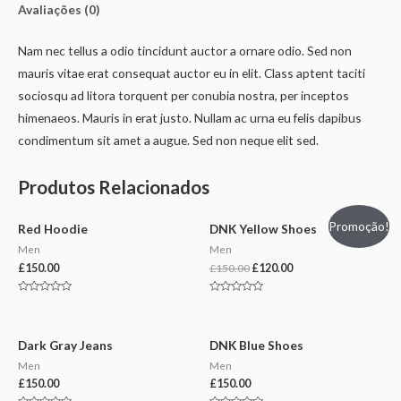
Avaliações (0)
Nam nec tellus a odio tincidunt auctor a ornare odio. Sed non
mauris vitae erat consequat auctor eu in elit. Class aptent taciti
sociosqu ad litora torquent per conubia nostra, per inceptos
himenaeos. Mauris in erat justo. Nullam ac urna eu felis dapibus
condimentum sit amet a augue. Sed non neque elit sed.
Produtos Relacionados
Promoção!
Red Hoodie
DNK Yellow Shoes
Men
Men
£
150.00
£
150.00
£
120.00
Avaliação
Avaliação
0
0
de
de
5
5
Dark Gray Jeans
DNK Blue Shoes
Men
Men
£
150.00
£
150.00