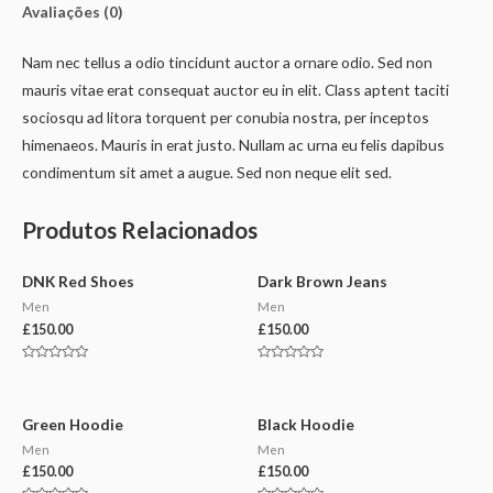
Avaliações (0)
Nam nec tellus a odio tincidunt auctor a ornare odio. Sed non
mauris vitae erat consequat auctor eu in elit. Class aptent taciti
sociosqu ad litora torquent per conubia nostra, per inceptos
himenaeos. Mauris in erat justo. Nullam ac urna eu felis dapibus
condimentum sit amet a augue. Sed non neque elit sed.
Produtos Relacionados
DNK Red Shoes
Dark Brown Jeans
Men
Men
£
150.00
£
150.00
Avaliação
Avaliação
0
0
de
de
5
5
Green Hoodie
Black Hoodie
Men
Men
£
150.00
£
150.00